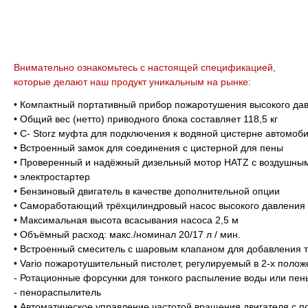
Внимательно ознакомьтесь с настоящей спецификацией,
которые делают наш продукт уникальным на рынке:
• Компактный портативный прибор пожаротушения высокого да
• Общий вес (нетто) приводного блока составляет 118,5 кг
• С- Storz муфта для подключения к водяной цистерне автомоб
• Встроенный замок для соединения с цистерной для пены
• Проверенный и надёжный дизельный мотор HATZ с воздушным ох
• электростартер
• Бензиновый двигатель в качестве дополнительной опции
• Самоработающий трёхцилиндровый насос высокого давления
• Максимальная высота всасывания насоса 2,5 м
• Объёмный расход: макс./номинал 20/17 л / мин.
• Встроенный смеситель с шаровым клапаном для добавления т
• Vario пожаротушительный пистолет, регулируемый в 2-х полож
- Ротационные форсунки для тонкого распыление воды или пен
- пенораспылитель
• Автоматическое управление частотой вращения двигателя с п